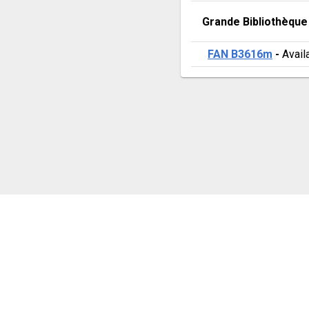
Grande Bibliothèque
FAN B3616m
 - 
Avail
ANY QUESTIONS?
Ask a librarian / Ask an archivist
Contact us
Comments
Confidentiality