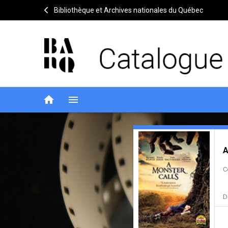
Bibliothèque et Archives nationales du Québec
home
menu
A
Notice
header
A
monster
C
calls
=
D
Quelques