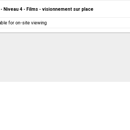
 - 
Niveau 4
 - 
Films - visionnement sur place
able for on-site viewing
cookie settings