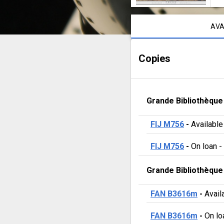
minutes
Notice content
après
AVA
minuit
Copies
Grande Bibliothèque
FIJ M756
 - 
Available
FIJ M756
 - 
On loan
 - 
Grande Bibliothèque
FAN B3616m
 - 
Avail
FAN B3616m
 - 
On lo