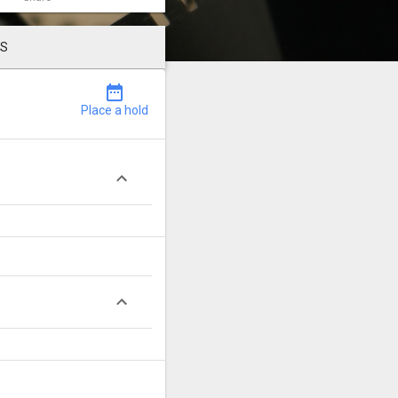
LS
date_range
Place a hold