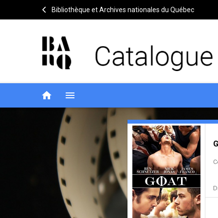
Bibliothèque et Archives nationales du Québec
home
menu
Goat
Notice
header
G
C
D