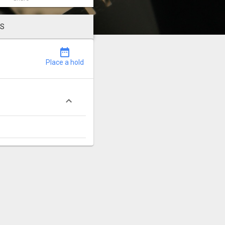
LS
date_range
Place a hold