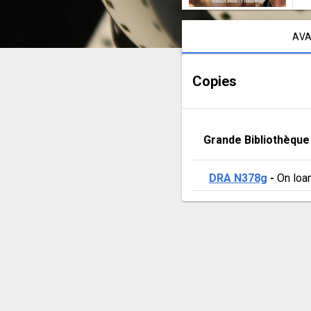
Notice content
AVA
Copies
Grande Bibliothèque
DRA N378g
 - 
On loa