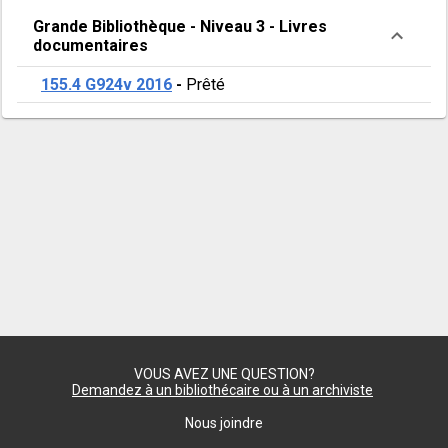
neurosciences
Grande Bibliothèque
-
Niveau 3
-
Livres
documentaires
affectives
155.4 G924v 2016
-
Prêté
VOUS AVEZ UNE QUESTION?
Demandez à un bibliothécaire ou à un archiviste
Nous joindre