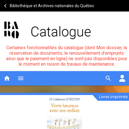
Bibliothèque et Archives nationales du Québec
Certaines fonctionnalités du catalogue (dont Mon dossier, la
réservation de documents, le renouvellement d’emprunts
ainsi que le paiement en ligne) ne sont pas disponibles pour
le moment en raison de travaux de maintenance.
home
menu
search
Livres imprimés
Vivre
Notice
header
heureux
avec