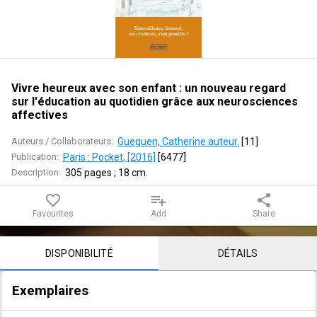
son
enfant
:
un
Vivre heureux avec son enfant : un nouveau regard
sur l'éducation au quotidien grâce aux neurosciences
nouveau
affectives
regard
Auteurs / Collaborateurs:
Gueguen, Catherine auteur.
 [
11
]
Publication:
Paris : Pocket, [2016]
 [
6477
]
sur
Description:
305 pages ; 18 cm.
l'éducation
favorite_border
playlist_add
share
Favourites
Add
Share
au
Notice content
quotidien
DISPONIBILITÉ
DÉTAILS
grâce
Exemplaires
aux