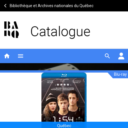
Bibliothèque et Archives nationales du Québec
home
menu
search
Blu-ray
1:54
Notice
header
Québec