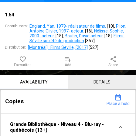
1:54
Contributors:
England, Yan, 1979- réalisateur de films.
 [
10
]
, 
Pilon, 
Antoine Olivier, 1997- acteur.
 [
16
]
, 
Nélisse, Sophie, 
2000- acteur.
 [
18
]
, 
Boutin, David acteur.
 [
18
]
, 
Films 
Séville société de production
 [
357
]
Distribution:
[Montréal] : Films Seville, [2017]
 [
527
]
favorite_border
playlist_add
share
Favourites
Add
Share
Notice content
AVAILABILITY
DETAILS
date_range
Copies
Place a hold
Grande Bibliothèque
-
Niveau 4
-
Blu-ray -
québécois (13+)