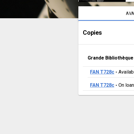
Notice content
AVA
Copies
Grande Bibliothèque
FAN T728c
 - 
Availab
FAN T728c
 - 
On loan