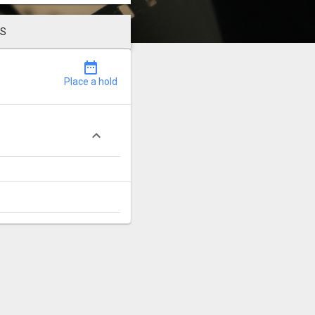
LS
date_range
Place a hold