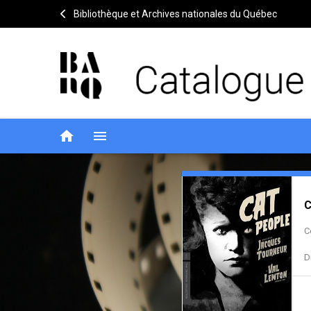
Bibliothèque et Archives nationales du Québec
home
menu
Cat
Notice
header
C
people
C
D