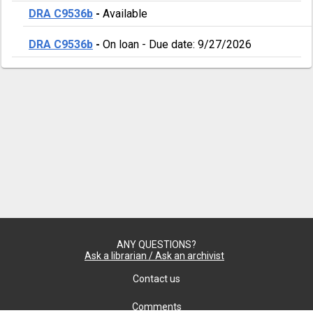
DRA C9536b
-
Available
DRA C9536b
-
On loan
-
Due date: 9/27/2026
ANY QUESTIONS?
Ask a librarian / Ask an archivist
Contact us
Comments