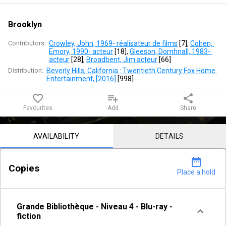
Brooklyn
Contributors:
Crowley, John, 1969- réalisateur de films
 [
7
]
, 
Cohen, 
Emory, 1990- acteur
 [
18
]
, 
Gleeson, Domhnall, 1983- 
acteur
 [
28
]
, 
Broadbent, Jim acteur
 [
66
]
Distribution:
Beverly Hills, California : Twentieth Century Fox Home 
Entertainment, [2016]
 [
998
]
favorite_border
playlist_add
share
Favourites
Add
Share
Notice content
AVAILABILITY
DETAILS
date_range
Copies
Place a hold
Grande Bibliothèque
-
Niveau 4
-
Blu-ray -
fiction