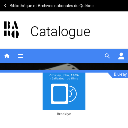
Bibliothèque et Archives nationales du Québec
home
menu
search
Blu-ray
Brooklyn
Notice
header