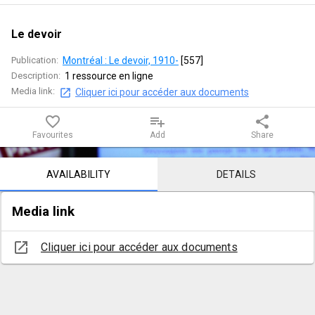
Le devoir
Publication:
Montréal : Le devoir, 1910-
 [
557
]
Description:
1 ressource en ligne
Media link:
Cliquer ici pour accéder aux documents
favorite_border
playlist_add
share
Favourites
Add
Share
Notice content
AVAILABILITY
DETAILS
Media link
open_in_new
Cliquer ici pour accéder aux documents