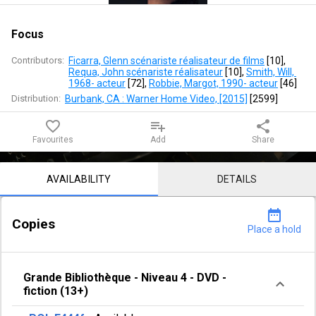
Focus
Contributors:
Ficarra, Glenn scénariste réalisateur de films
 [
10
]
, 
Requa, John scénariste réalisateur
 [
10
]
, 
Smith, Will, 
1968- acteur
 [
72
]
, 
Robbie, Margot, 1990- acteur
 [
46
]
Distribution:
Burbank, CA : Warner Home Video, [2015]
 [
2599
]
favorite_border
playlist_add
share
Favourites
Add
Share
Notice content
AVAILABILITY
DETAILS
date_range
Copies
Place a hold
Grande Bibliothèque
-
Niveau 4
-
DVD -
fiction (13+)