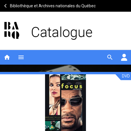
Bibliothèque et Archives nationales du Québec
home
menu
search
DVD
Focus
Notice
header