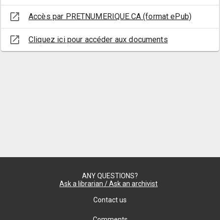
lecture
:
open_in_new
Accès par PRETNUMERIQUE.CA (format ePub)
1re
open_in_new
Cliquez ici pour accéder aux documents
année
ANY QUESTIONS?
Ask a librarian / Ask an archivist
Contact us
Comments