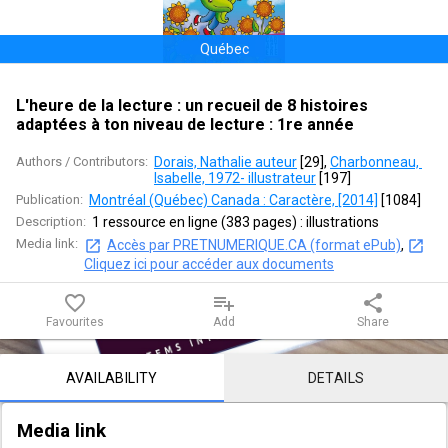
:
Québec
un
recueil
L'heure de la lecture : un recueil de 8 histoires
adaptées à ton niveau de lecture : 1re année
de
Authors / Contributors:
Dorais, Nathalie auteur
 [
29
]
, 
Charbonneau, 
8
Isabelle, 1972- illustrateur
 [
197
]
Publication:
Montréal (Québec) Canada : Caractère, [2014]
 [
1084
]
histoires
Description:
1 ressource en ligne (383 pages) : illustrations
Media link:
Accès par PRETNUMERIQUE.CA (format ePub)
, 
adaptées
Cliquez ici pour accéder aux documents
à
favorite_border
playlist_add
share
Favourites
Add
Share
ton
Notice content
niveau
AVAILABILITY
DETAILS
de
Media link