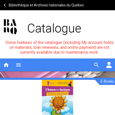
Bibliothèque et Archives nationales du Québec
Some features of the catalogue (including My account, holds
on materials, loan renewals, and online payment) are not
currently available due to maintenance work.
home
menu
search
E-Books
L'heure
Notice
header
de
la
lecture