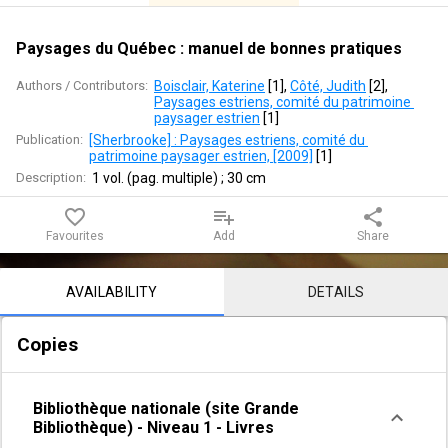
de
bonnes
Paysages du Québec : manuel de bonnes pratiques
pratiques
Authors / Contributors:
Boisclair, Katerine
 [
1
]
, 
Côté, Judith
 [
2
]
, 
Paysages estriens, comité du patrimoine 
paysager estrien
 [
1
]
Publication:
[Sherbrooke] : Paysages estriens, comité du 
patrimoine paysager estrien, [2009]
 [
1
]
Description:
1 vol. (pag. multiple) ; 30 cm
favorite_border
playlist_add
share
Favourites
Add
Share
Notice content
AVAILABILITY
DETAILS
Copies
Bibliothèque nationale (site Grande
Bibliothèque)
-
Niveau 1
-
Livres