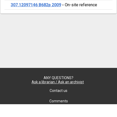
307.12097146 B682p 2009
-
On-site reference
ANY QUESTIONS?
Ask a librarian / Ask an archivist
Contact us
Comments
Confidentiality