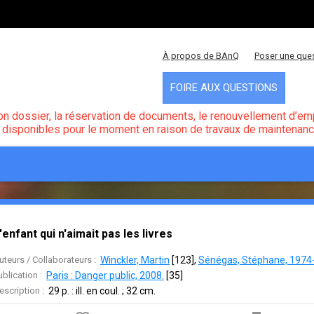
À propos de BAnQ
Poser une que
FOIRE AUX QUESTIONS
on dossier, la réservation de documents, le renouvellement d’emp
disponibles pour le moment en raison de travaux de maintenanc
'enfant qui n'aimait pas les livres
uteurs / Collaborateurs :
Winckler, Martin
 [
123
]
, 
Sénégas, Stéphane, 1974- i
ublication :
Paris : Danger public, 2008.
 [
35
]
escription :
29 p. : ill. en coul. ; 32 cm.