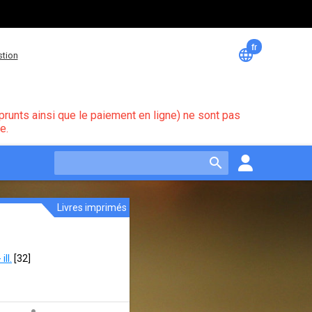
fr
Changem
language
stion
de
langue
runts ainsi que le paiement en ligne) ne sont pas
e.
search
Livres imprimés
ll.
 [
32
]