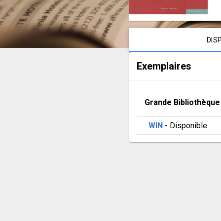
les
livres
Contenu de la notice
DIS
Exemplaires
Grande Bibliothèque
WIN
 - 
Disponible