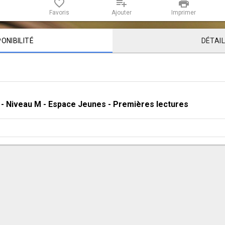
favorite_border
playlist_add
print
Favoris
Ajouter
Imprimer
PONIBILITÉ
DÉTAI
 - 
Niveau M - Espace Jeunes
 - 
Premières lectures