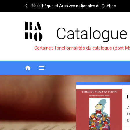
Bibliothèque et Archives nationales du Québec
Certaines fonctionnalités du catalogue (dont M
home
menu
L'enfant
Entête
de
L
qui
la
A
n'aimait
notice
P
pas
D