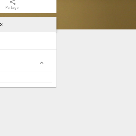
share
Partager
LS