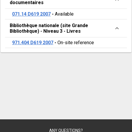
documentaires
francophone
071.14 D619 2007
-
Available
le
Bibliothèque nationale (site Grande
plus
Bibliothèque)
-
Niveau 3
-
Livres
lu
971.404 D619 2007
-
On-site reference
en
Amérique
du
Nord!
ANY QUESTIONS?