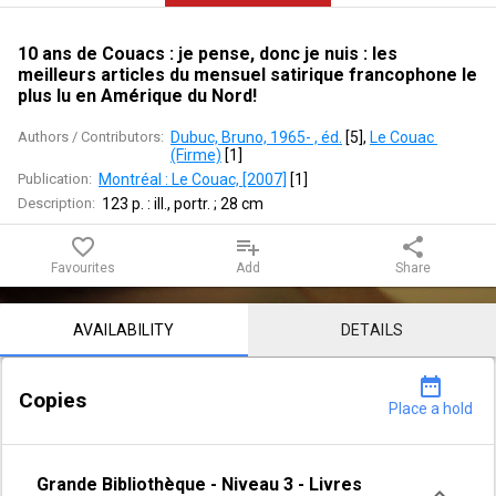
je
pense,
10 ans de Couacs : je pense, donc je nuis : les
meilleurs articles du mensuel satirique francophone le
donc
plus lu en Amérique du Nord!
je
Authors / Contributors:
Dubuc, Bruno, 1965- , éd.
 [
5
]
, 
Le Couac 
(Firme)
 [
1
]
nuis
Publication:
Montréal : Le Couac, [2007]
 [
1
]
Description:
123 p. : ill., portr. ; 28 cm
:
favorite_border
playlist_add
share
les
Favourites
Add
Share
meilleurs
Notice content
AVAILABILITY
DETAILS
articles
du
date_range
Copies
Place a hold
mensuel
satirique
Grande Bibliothèque
-
Niveau 3
-
Livres