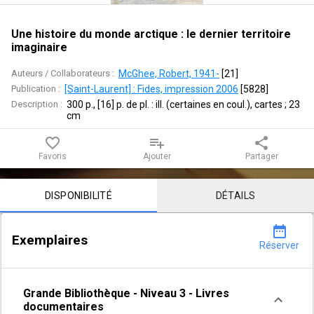
:
le
Une histoire du monde arctique : le dernier territoire
imaginaire
dernier
Auteurs / Collaborateurs :
McGhee, Robert, 1941-
 [
21
]
territoire
Publication :
[Saint-Laurent] : Fides, impression 2006
 [
5828
]
Description :
300 p., [16] p. de pl. : ill. (certaines en coul.), cartes ; 23 
imaginaire
cm
favorite_border
playlist_add
share
Favoris
Ajouter
Partager
Contenu de la notice
DISPONIBILITÉ
DÉTAILS
date_range
Exemplaires
Réserver
Grande Bibliothèque
-
Niveau 3
-
Livres
documentaires