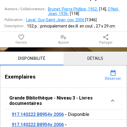
Saint-
Auteurs / Collaborateurs :
Brunet, Pierre Phillipe, 1952-
 [
14
]
, 
O'Neil, 
Laurent
Jean, 1936-
 [
118
]
Publication :
Laval : Guy Saint-Jean, cop. 2006
 [
1346
]
et
Description :
152 p. : principalement des ill. en coul. ; 27 x 29 cm
son
favorite_border
playlist_add
share
Favoris
Ajouter
Partager
pays
Contenu de la notice
DISPONIBILITÉ
DÉTAILS
date_range
Exemplaires
Réserver
Grande Bibliothèque
-
Niveau 3
-
Livres
documentaires
917.140222 B8954v 2006
-
Disponible
917.140222 B8954v 2006
-