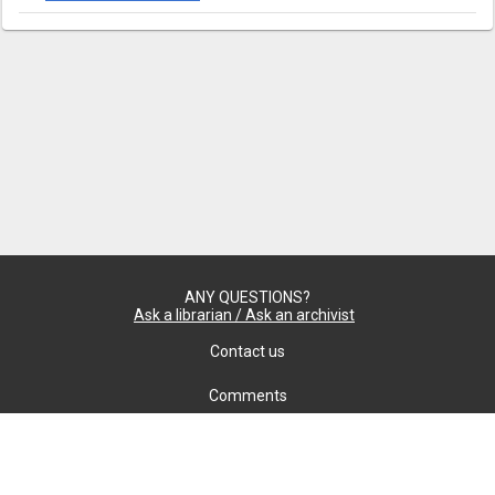
ANY QUESTIONS?
Ask a librarian / Ask an archivist
Contact us
Comments
Confidentiality
cookie settings