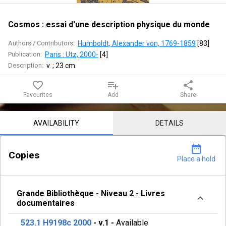
physique
du
Cosmos : essai d'une description physique du monde
monde
Authors / Contributors:
Humboldt, Alexander von, 1769-1859
 [
83
]
Publication:
Paris : Utz, 2000-
 [
4
]
Description:
v. ; 23 cm.
favorite_border
playlist_add
share
Favourites
Add
Share
Notice content
AVAILABILITY
DETAILS
date_range
Copies
Place a hold
Grande Bibliothèque
-
Niveau 2
-
Livres
documentaires
523.1 H9198c 2000
-
v.1
-
Available