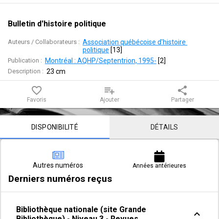
Bulletin d'histoire politique
Auteurs / Collaborateurs :
Association québécoise d'histoire 
politique
 [
13
]
Publication :
Montréal : AQHP/Septentrion, 1995-
 [
2
]
Description :
23 cm
favorite_border
playlist_add
share
Favoris
Ajouter
Partager
Contenu de la notice
DISPONIBILITÉ
DÉTAILS
Autres numéros
Années antérieures
Derniers numéros reçus
Bibliothèque nationale (site Grande
expand_less
Bibliothèque) - Niveau 3 - Revues