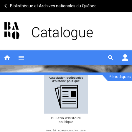
Bibliothèque et Archives nationales du Québec
home
menu
search
Périodiques
Bulletin
Entête
de
d'histoire
la
politique
notice