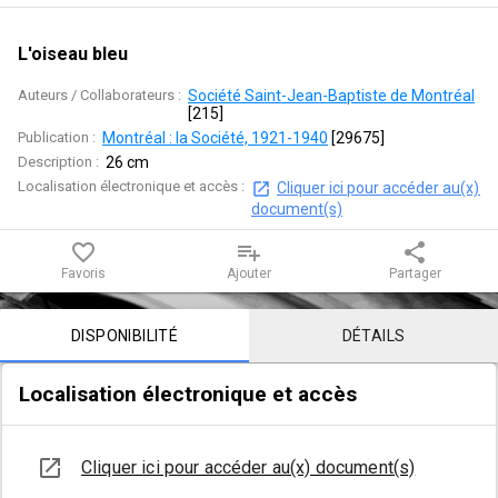
L'oiseau bleu
Auteurs / Collaborateurs :
Société Saint-Jean-Baptiste de Montréal
[
215
]
Publication :
Montréal : la Société, 1921-1940
 [
29675
]
Description :
26 cm
Localisation électronique et accès :
Cliquer ici pour accéder au(x) 
document(s)
favorite_border
playlist_add
share
Favoris
Ajouter
Partager
Contenu de la notice
DISPONIBILITÉ
DÉTAILS
Localisation électronique et accès
open_in_new
Cliquer ici pour accéder au(x) document(s)