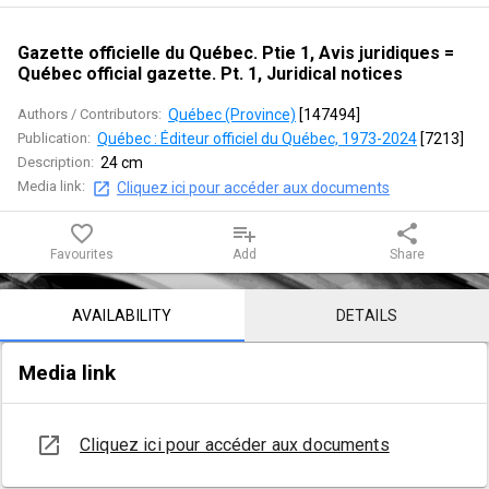
1,
Avis
Gazette officielle du Québec. Ptie 1, Avis juridiques =
Québec official gazette. Pt. 1, Juridical notices
juridiques
Authors / Contributors:
Québec (Province)
 [
147494
]
=
Publication:
Québec : Éditeur officiel du Québec, 1973-2024
 [
7213
]
Description:
24 cm
Québec
Media link:
Cliquez ici pour accéder aux documents
official
favorite_border
playlist_add
share
gazette.
Favourites
Add
Share
Pt.
Notice content
AVAILABILITY
DETAILS
1,
Media link
Juridical
notices
open_in_new
Cliquez ici pour accéder aux documents