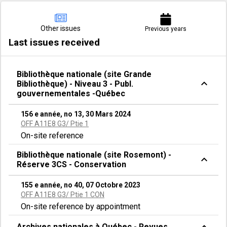
Other issues
Previous years
Last issues received
Bibliothèque nationale (site Grande
expand_less
Bibliothèque) - Niveau 3 - Publ.
gouvernementales -Québec
156 e année, no 13, 30 Mars 2024
OFF A11E8 G3/ Ptie 1
On-site reference
Bibliothèque nationale (site Rosemont) -
expand_less
Réserve 3CS - Conservation
155 e année, no 40, 07 Octobre 2023
OFF A11E8 G3/ Ptie 1 CON
On-site reference by appointment
expand_less
Archives nationales à Québec - Revues