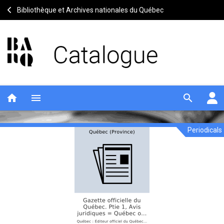
Bibliothèque et Archives nationales du Québec
home
menu
search
Periodicals
Gazette
Notice
header
officielle
du
Québec.
Ptie