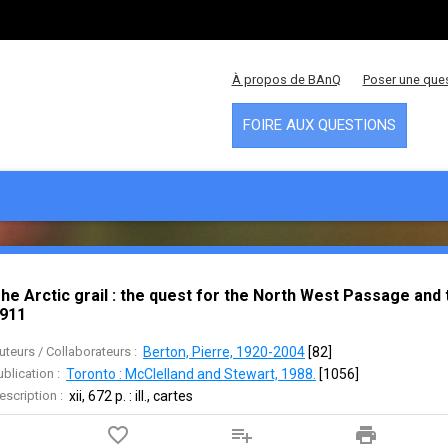
À propos de BAnQ
Poser une que
FOIRE AUX QUESTIONS
he Arctic grail : the quest for the North West Passage and 
911
uteurs / Collaborateurs :
Berton, Pierre, 1920-2004
 [
82
]
ublication :
Toronto : McClelland and Stewart, 1988.
 [
1056
]
escription :
xii, 672 p. : ill., cartes
favorite_border
playlist_add
print