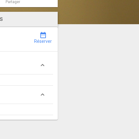
Partager
LS
date_range
Réserver