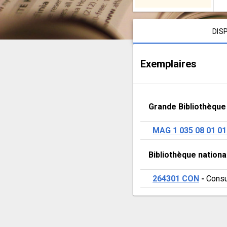
quest
for
Contenu de la notice
DIS
the
North
Exemplaires
West
Passage
Grande Bibliothèque
and
MAG 1 035 08 01 01
the
Bibliothèque nation
North
Pole,
264301 CON
 - 
Consu
1818-
1911