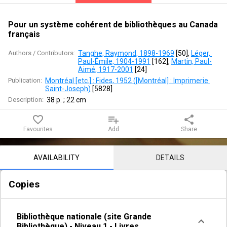
bibliothèques
au
Pour un système cohérent de bibliothèques au Canada
français
Canada
Authors / Contributors:
Tanghe, Raymond, 1898-1969
 [
50
]
, 
Léger, 
français
Paul-Émile, 1904-1991
 [
162
]
, 
Martin, Paul-
Aimé, 1917-2001
 [
24
]
Publication:
Montréal [etc.] : Fides, 1952 ([Montréal] : Imprimerie 
Saint-Joseph)
 [
5828
]
Description:
38 p. ; 22 cm
favorite_border
playlist_add
share
Favourites
Add
Share
Notice content
AVAILABILITY
DETAILS
Copies
Bibliothèque nationale (site Grande
Bibliothèque)
-
Niveau 1
-
Livres